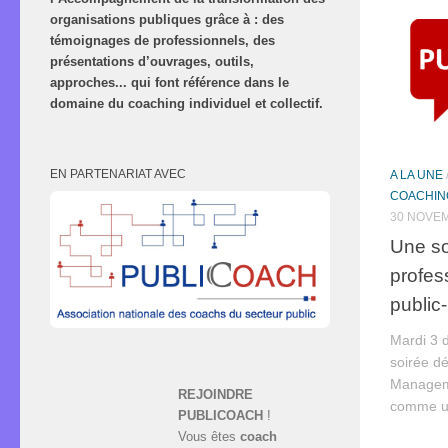
organisations publiques grâce à : des
témoignages de professionnels, des
présentations d’ouvrages, outils,
approches... qui font référence dans le
domaine du coaching individuel et collectif.
EN PARTENARIAT AVEC
A LA UNE
COACHING
30 NOVE
Une so
profes
public-
Mardi 3 
soirée 
Manageme
REJOINDRE
comme un
PUBLICOACH
!
Vous êtes
coach