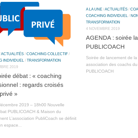
A LA UNE
/
ACTUALITÉS
/
COA
COACHING INDIVIDUEL
/
NON
TRANSFORMATION
4 NOVEMBRE 2019
AGENDA : soirée l
PUBLICOACH
/
ACTUALITÉS
/
COACHING COLLECTIF
/
Soirée de lancement de la 
 INDIVIDUEL
/
TRANSFORMATION
association des coachs du 
MBRE 2019
PUBLICOACH
irée débat : « coaching
sionnel : regards croisés
privé »
décembre 2019 – 18h00 Nouvelle
débat PUBLICOACH & Maison du
nt L’association PubliCoach se définit
 espace...