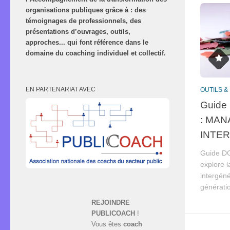
organisations publiques grâce à : des
témoignages de professionnels, des
présentations d’ouvrages, outils,
approches... qui font référence dans le
domaine du coaching individuel et collectif.
EN PARTENARIAT AVEC
OUTILS 
Guide 
: MA
INTE
Guide D
explore 
intergéné
génératio
REJOINDRE
PUBLICOACH
!
Vous êtes
coach