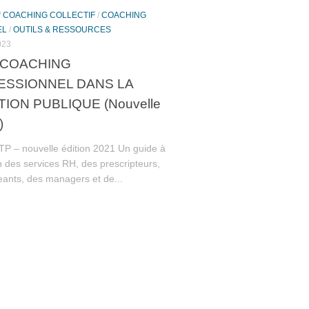
/
COACHING COLLECTIF
/
COACHING
EL
/
OUTILS & RESSOURCES
023
 COACHING
ESSIONNEL DANS LA
ION PUBLIQUE (Nouvelle
)
TP – nouvelle édition 2021 Un guide à
on des services RH, des prescripteurs,
eants, des managers et de...