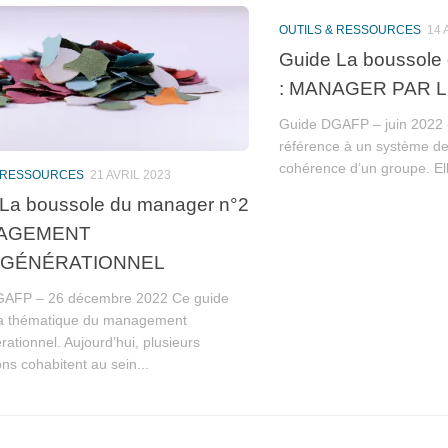
OUTILS & RESSOURCES
14 
Guide La boussole
: MANAGER PAR 
Guide DGAFP – juin 2022 «
référence à un système de
cohérence d’un groupe. Ell
& RESSOURCES
21 AVRIL 2023
La boussole du manager n°2
NAGEMENT
RGÉNÉRATIONNEL
GAFP – 26 décembre 2022 Ce guide
la thématique du management
rationnel. Aujourd’hui, plusieurs
ns cohabitent au sein...