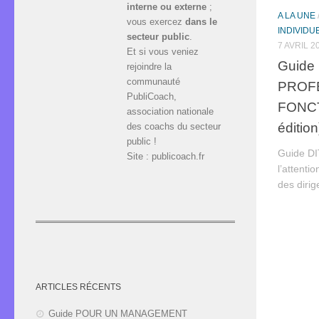
interne ou externe
;
A LA UNE
vous exercez
dans le
INDIVIDU
secteur public
.
7 AVRIL 2
Et si vous veniez
Guide
rejoindre la
communauté
PROF
PubliCoach,
FONCT
association nationale
édition
des coachs du secteur
public !
Guide DI
Site : publicoach.fr
l’attenti
des dirig
ARTICLES RÉCENTS
Guide POUR UN MANAGEMENT