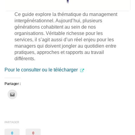
Ce guide explore la thématique du management
intergénérationnel. Aujourd’hui, plusieurs
générations cohabitent au sein de nos
organisations. Véritable richesse pour les
services, il s’agit aussi d’un réel enjeu pour les
managers qui doivent jongler au quotidien entre
pratiques, approches et rapports au travail
différents.
Pour le consulter ou le télécharger
Partager :
Cliquez
pour
envoyer
par
e-
mail
à
un
ami(ouvre
PARTAGER
dans
une
nouvelle
0
0