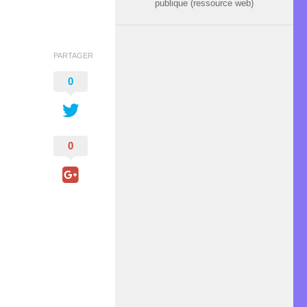
publique (ressource web)
PARTAGER
0
0