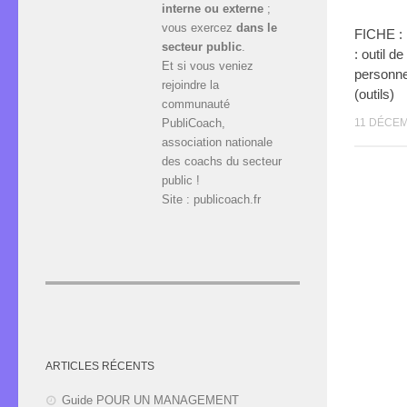
interne ou externe
;
vous exercez
dans le
FICHE : 
secteur public
.
: outil 
Et si vous veniez
personnel
rejoindre la
(outils)
communauté
PubliCoach,
11 DÉCEM
association nationale
des coachs du secteur
public !
Site : publicoach.fr
ARTICLES RÉCENTS
Guide POUR UN MANAGEMENT