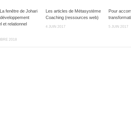
La fenêtre de Johari
Les articles de Métasystème
Pour accom
de développement
Coaching (ressources web)
transformat
 et relationnel
4 JUIN 2017
5 JUIN 2017
BRE 2018