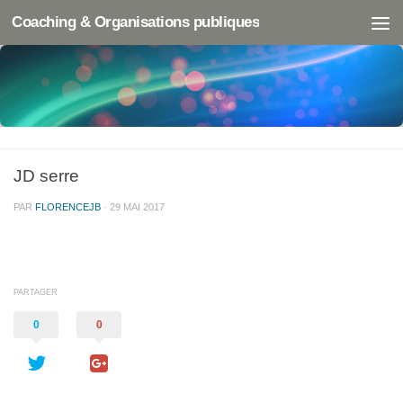
Coaching & Organisations publiques
JD serre
PAR
FLORENCEJB
·
29 MAI 2017
PARTAGER
0
0