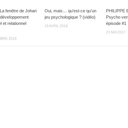
La fenêtre de Johari
Oui, mais… qu’est-ce qu’un
PHILIPPE 
de développement
jeu psychologique ? (vidéo)
Psycho ver
 et relationnel
épisode #1
19 AVRIL 2018
23 MAI 2017
BRE 2018