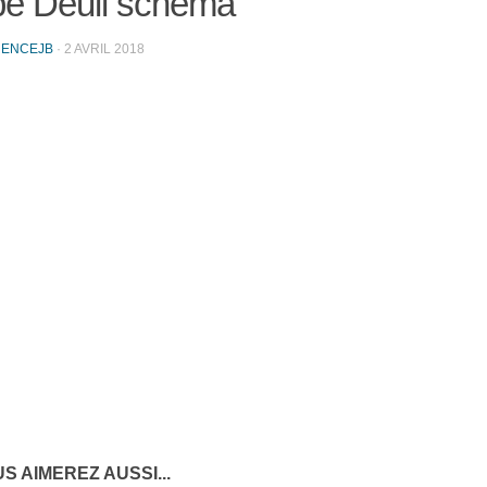
pe Deuil schéma
RENCEJB
·
2 AVRIL 2018
S AIMEREZ AUSSI...