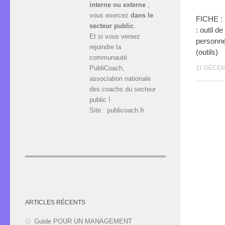
interne ou externe
;
vous exercez
dans le
FICHE : 
secteur public
.
: outil 
Et si vous veniez
personnel
rejoindre la
(outils)
communauté
PubliCoach,
11 DÉCEM
association nationale
des coachs du secteur
public !
Site : publicoach.fr
ARTICLES RÉCENTS
Guide POUR UN MANAGEMENT