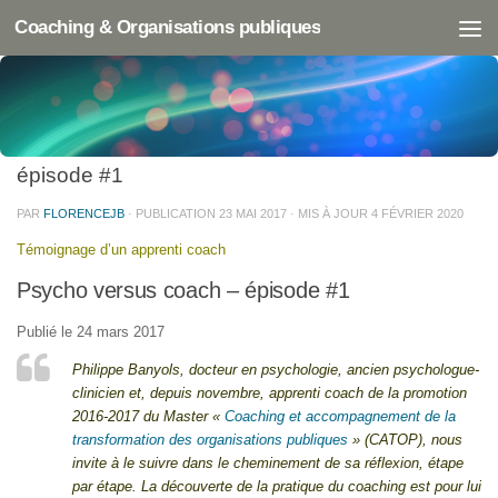
Coaching & Organisations publiques
COACHING INDIVIDUEL
/
TÉMOIGNAGES
PHILIPPE BANYOLS : Psycho versus Coach –
épisode #1
PAR
FLORENCEJB
· PUBLICATION
23 MAI 2017
· MIS À JOUR
4 FÉVRIER 2020
Témoignage d’un apprenti coach
Psycho versus coach – épisode #1
Publié le 24 mars 2017
Philippe Banyols, docteur en psychologie, ancien psychologue-
clinicien et, depuis novembre, apprenti coach de la promotion
2016-2017 du Master «
Coaching et accompagnement de la
transformation des organisations publiques
» (CATOP), nous
invite à le suivre dans le cheminement de sa réflexion, étape
par étape. La découverte de la pratique du coaching est pour lui