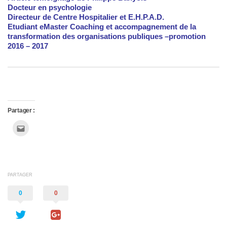
Docteur en psychologie
Directeur de Centre Hospitalier et E.H.P.A.D.
Etudiant eMaster Coaching et accompagnement de la
transformation des organisations publiques –promotion
2016 – 2017
Partager :
Cliquez
pour
envoyer
par
e-
mail
à
un
ami(ouvre
PARTAGER
dans
une
nouvelle
0
0
fenêtre)