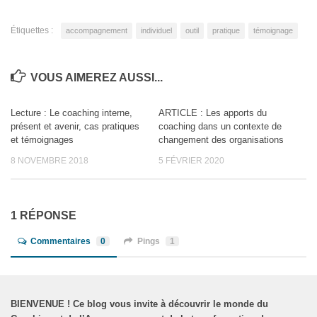
Étiquettes :
accompagnement
individuel
outil
pratique
témoignage
VOUS AIMEREZ AUSSI...
Lecture : Le coaching interne,
ARTICLE : Les apports du
présent et avenir, cas pratiques
coaching dans un contexte de
et témoignages
changement des organisations
8 NOVEMBRE 2018
5 FÉVRIER 2020
1 RÉPONSE
Commentaires
0
Pings
1
BIENVENUE
!
Ce blog vous invite à découvrir le monde du