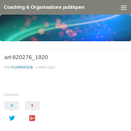
Coaching & Organisations publiques
art-820276_1920
PAR
FLORENCEJB
·
9 MARS 2021
PARTAGER
0
0