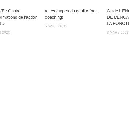
VE : Chaire
« Les étapes du deuil » (outil
Guide L’
ormations de l’action
coaching)
DE L’ENC
! »
LA FONCT
5 AVRIL 2018
R 2020
3 MARS 2023