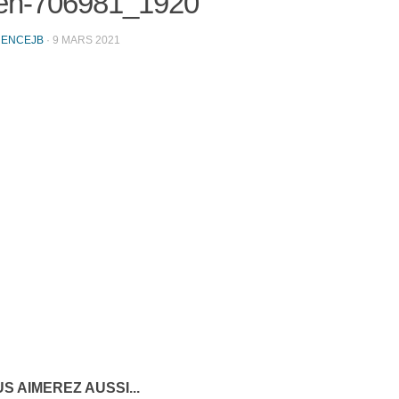
eh-706981_1920
RENCEJB
·
9 MARS 2021
S AIMEREZ AUSSI...