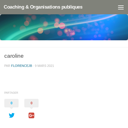
Coaching & Organisations publiques
caroline
PAR
FLORENCEJB
·
9 MARS 2021
PARTAGER
0
0