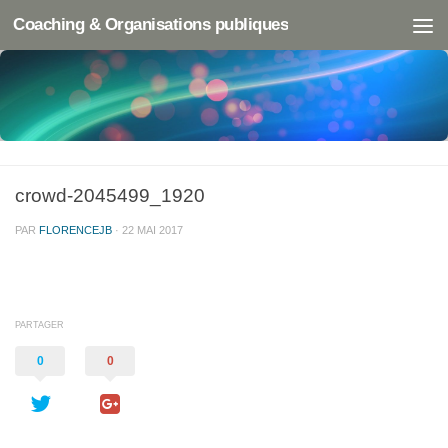
Coaching & Organisations publiques
crowd-2045499_1920
PAR
FLORENCEJB
·
22 MAI 2017
PARTAGER
0
0