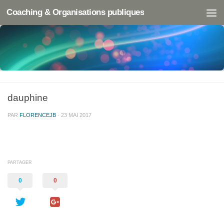
Coaching & Organisations publiques
dauphine
PAR
FLORENCEJB
·
23 MAI 2017
PARTAGER
0
0