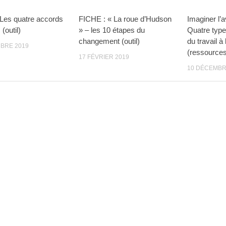
Les quatre accords
FICHE : « La roue d’Hudson
Imaginer l’a
 (outil)
» – les 10 étapes du
Quatre type
changement (outil)
du travail à
BRE 2019
(ressource
17 FÉVRIER 2019
10 DÉCEMBR