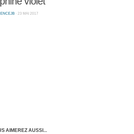
hine violet
RENCEJB
·
23 MAI 2017
S AIMEREZ AUSSI...