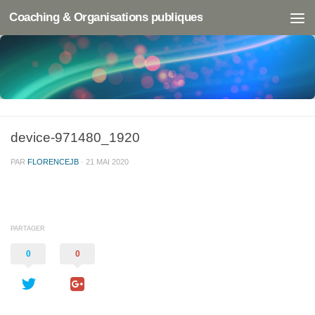
Coaching & Organisations publiques
device-971480_1920
PAR
FLORENCEJB
·
21 MAI 2020
PARTAGER
0
0