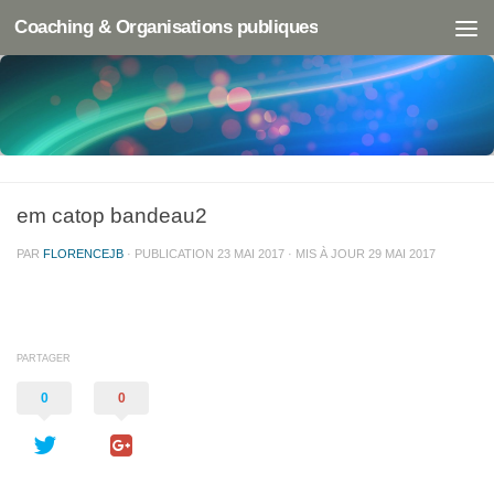
Coaching & Organisations publiques
em catop bandeau2
PAR
FLORENCEJB
· PUBLICATION
23 MAI 2017
· MIS À JOUR
29 MAI 2017
PARTAGER
0
0