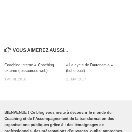
VOUS AIMEREZ AUSSI...
Coaching interne & Coaching
« Le cycle de l’autonomie »
externe (ressources web)
(fiche outil)
1 AVRIL 2018
21 MAI 2017
BIENVENUE
!
Ce blog vous invite à découvrir le monde du
Coaching et de l’Accompagnement de la transformation des
organisations publiques grâce à : des témoignages de
professionnels, des présentations d’ouvrages, outils, approches...