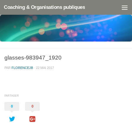
Coaching & Organisations publiques
glasses-983947_1920
PAR
FLORENCEJB
·
22 MAI 2017
PARTAGER
0
0