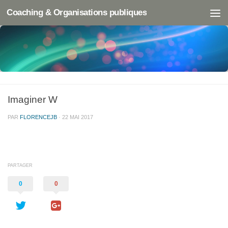
Coaching & Organisations publiques
Imaginer W
PAR
FLORENCEJB
·
22 MAI 2017
PARTAGER
0
0