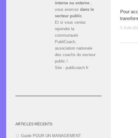
interne ou externe
;
vous exercez
dans le
Pour ac
secteur public
.
transfor
Et si vous veniez
5 JUIN 20
rejoindre la
communauté
PubliCoach,
association nationale
des coachs du secteur
public !
Site : publicoach.fr
ARTICLES RÉCENTS
Guide POUR UN MANAGEMENT