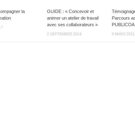
compagner la
GUIDE : « Concevoir et
Témoignage
mation
animer un atelier de travail
Parcours ac
avec ses collaborateurs »
PUBLICOA
17
2 SEPTEMBRE 2019
9 MARS 2021