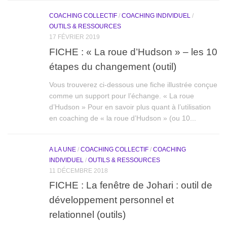
COACHING COLLECTIF
/
COACHING INDIVIDUEL
/
OUTILS & RESSOURCES
17 FÉVRIER 2019
FICHE : « La roue d’Hudson » – les 10
étapes du changement (outil)
Vous trouverez ci-dessous une fiche illustrée conçue
comme un support pour l’échange. « La roue
d’Hudson » Pour en savoir plus quant à l’utilisation
en coaching de « la roue d’Hudson » (ou 10...
A LA UNE
/
COACHING COLLECTIF
/
COACHING
INDIVIDUEL
/
OUTILS & RESSOURCES
11 DÉCEMBRE 2018
FICHE : La fenêtre de Johari : outil de
développement personnel et
relationnel (outils)