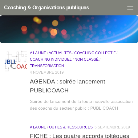
Coaching & Organisations publiques
COACHING & ORGANISATIONS PUBLIQUES
- LE BLOG DÉDIÉ AU
COACHING ET À L'ACCOMPAGNEMENT DE LA TRANSFORMATION DES
ORGANISATIONS PUBLIQUES
A LA UNE
/
ACTUALITÉS
/
COACHING COLLECTIF
/
COACHING INDIVIDUEL
/
NON CLASSÉ
/
TRANSFORMATION
4 NOVEMBRE 2019
AGENDA : soirée lancement
PUBLICOACH
Soirée de lancement de la toute nouvelle association
des coachs du secteur public : PUBLICOACH
A LA UNE
/
OUTILS & RESSOURCES
5 SEPTEMBRE 2019
FICHE : Les quatre accords toltèques