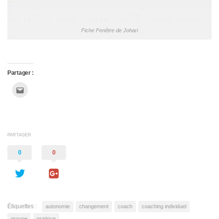
Fiche Fenêtre de Johari
Partager :
Cliquez
pour
envoyer
par
e-
mail
à
un
ami(ouvre
PARTAGER
dans
une
nouvelle
0
0
fenêtre)
Étiquettes :
autonomie
changement
coach
coaching individuel
groupe
pratique