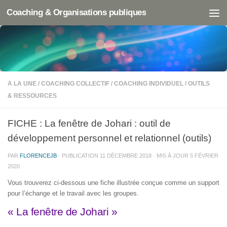
Coaching & Organisations publiques
A LA UNE
/
COACHING COLLECTIF
/
COACHING INDIVIDUEL
/
OUTILS
& RESSOURCES
FICHE : La fenêtre de Johari : outil de
développement personnel et relationnel (outils)
PAR
FLORENCEJB
· PUBLICATION
11 DÉCEMBRE 2018
· MIS À JOUR
5 FÉVRIER
2020
Vous trouverez ci-dessous une fiche illustrée conçue comme un support
pour l’échange et le travail avec les groupes.
« La fenêtre de Johari »