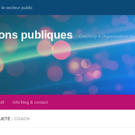
le secteur public
ons publiques
Coaching & Organisations pu
tif
Info’blog & contact
UETÉ :
COACH