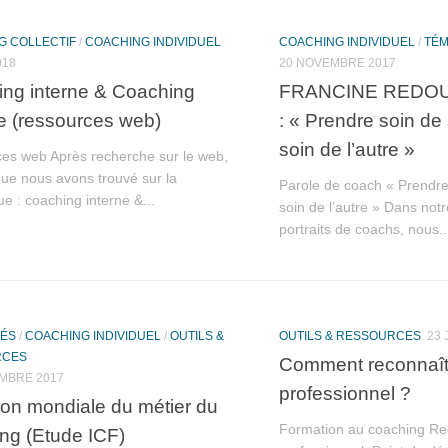
G COLLECTIF
/
COACHING INDIVIDUEL
COACHING INDIVIDUEL
/
TÉM
018
20 NOVEMBRE 2017
ng interne & Coaching
FRANCINE REDOU
e (ressources web)
: « Prendre soin de 
soin de l’autre »
es web Après recherche sur le web,
que nous avons trouvé sur la
Parole de coach « Prendre
e : coaching interne &...
soin de l’autre » Dans not
portraits de coachs, nous..
TÉS
/
COACHING INDIVIDUEL
/
OUTILS &
OUTILS & RESSOURCES
23 
RCES
Comment reconnaît
MBRE 2017
professionnel ?
ion mondiale du métier du
Formation au coaching Re
ng (Etude ICF)