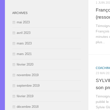
1 JUIN 20
Franço
ARCHIVES
(resso
mai 2023
Témoigna
François
avril 2023
minutes 
plus...
mars 2023
mars 2021
février 2020
COACHING
23 MAI 20
novembre 2019
SYLVI
septembre 2019
son pr
Témoigna
février 2019
publié le
décembre 2018
Sylvie G