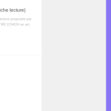
iche lecture)
lecture proposée par
ÊTRE COACH un art,
.