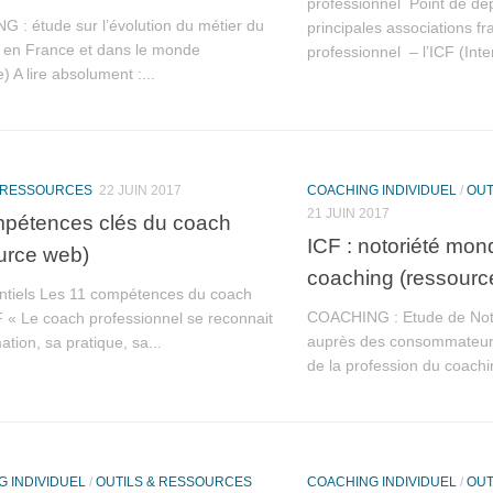
professionnel Point de dép
 : étude sur l’évolution du métier du
principales associations f
 en France et dans le monde
professionnel – l’ICF (Inte
) A lire absolument :...
& RESSOURCES
22 JUIN 2017
COACHING INDIVIDUEL
/
OUT
21 JUIN 2017
pétences clés du coach
ICF : notoriété mon
urce web)
coaching (ressourc
ntiels Les 11 compétences du coach
COACHING : Etude de Not
F « Le coach professionnel se reconnait
auprès des consommateur
ation, sa pratique, sa...
de la profession du coach
 INDIVIDUEL
/
OUTILS & RESSOURCES
COACHING INDIVIDUEL
/
OUT