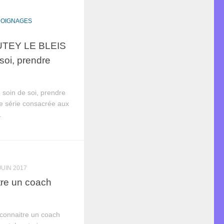
OIGNAGES
TEY LE BLEIS
soi, prendre
 soin de soi, prendre
re série consacrée aux
.
JUIN 2017
re un coach
connaitre un coach