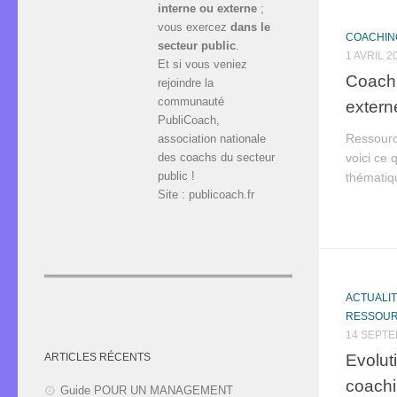
interne ou externe
;
vous exercez
dans le
COACHIN
secteur public
.
1 AVRIL 2
Et si vous veniez
Coachi
rejoindre la
communauté
extern
PubliCoach,
Ressourc
association nationale
des coachs du secteur
voici ce 
public !
thématiqu
Site : publicoach.fr
ACTUALI
RESSOU
14 SEPTE
Evolut
ARTICLES RÉCENTS
coachi
Guide POUR UN MANAGEMENT