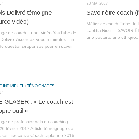
17
23 MAI 2017
is Delivré témoigne
Savoir être coach (f
urce vidéo)
Métier de coach Fiche de 
Laetitia Ricci : SAVOIR 
ge de coach : une vidéo YouTube de
une posture, une éthique..
 Delivré. Accordez-vous 5 minutes… 5
de questions/réponses pour en savoir
 INDIVIDUEL
/
TÉMOIGNAGES
17
E GLASER : « Le coach est
opre outil «
ge de professionnels du coaching –
 26 février 2017 Article témoignage de
laser Executive Coach Diplômée 2016