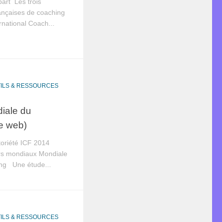
art Les trois
rançaises de coaching
rnational Coach...
ILS & RESSOURCES
diale du
e web)
oriété ICF 2014
s mondiaux Mondiale
ing Une étude...
ILS & RESSOURCES