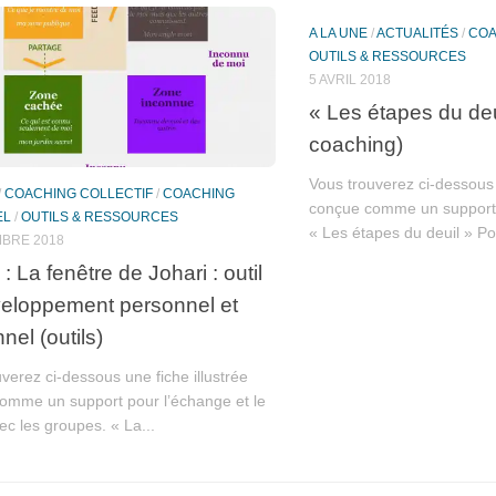
A LA UNE
/
ACTUALITÉS
/
COA
OUTILS & RESSOURCES
5 AVRIL 2018
« Les étapes du deui
coaching)
Vous trouverez ci-dessous 
/
COACHING COLLECTIF
/
COACHING
conçue comme un support 
EL
/
OUTILS & RESSOURCES
« Les étapes du deuil » Pou
BRE 2018
 La fenêtre de Johari : outil
eloppement personnel et
nnel (outils)
verez ci-dessous une fiche illustrée
omme un support pour l’échange et le
vec les groupes. « La...