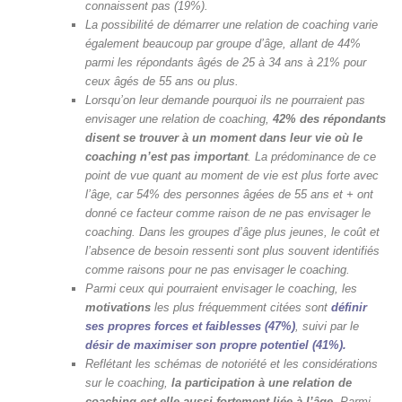
connaissent pas (19%).
La possibilité de démarrer une relation de coaching varie
également beaucoup par groupe d’âge, allant de 44%
parmi les répondants âgés de 25 à 34 ans à 21% pour
ceux âgés de 55 ans ou plus.
Lorsqu’on leur demande pourquoi ils ne pourraient pas
envisager une relation de coaching,
42% des répondants
disent se trouver à un moment dans leur vie où le
coaching n’est pas important
. La prédominance de ce
point de vue quant au moment de vie est plus forte avec
l’âge, car 54% des personnes âgées de 55 ans et + ont
donné ce facteur comme raison de ne pas envisager le
coaching. Dans les groupes d’âge plus jeunes, le coût et
l’absence de besoin ressenti sont plus souvent identifiés
comme raisons pour ne pas envisager le coaching.
Parmi ceux qui pourraient envisager le coaching, les
motivations
les plus fréquemment citées sont
définir
ses propres forces et faiblesses (47%)
, suivi par le
désir de maximiser son propre potentie
l
(41%).
Reflétant les schémas de notoriété et les considérations
sur le coaching,
la participation à une relation de
coaching est elle aussi fortement liée à l’âge
. Parmi