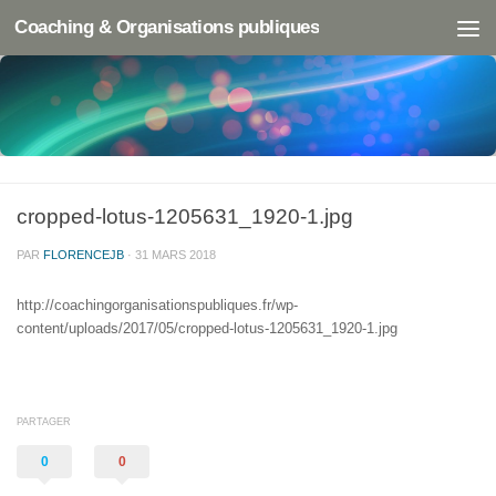
Coaching & Organisations publiques
cropped-lotus-1205631_1920-1.jpg
PAR
FLORENCEJB
·
31 MARS 2018
http://coachingorganisationspubliques.fr/wp-
content/uploads/2017/05/cropped-lotus-1205631_1920-1.jpg
PARTAGER
0
0