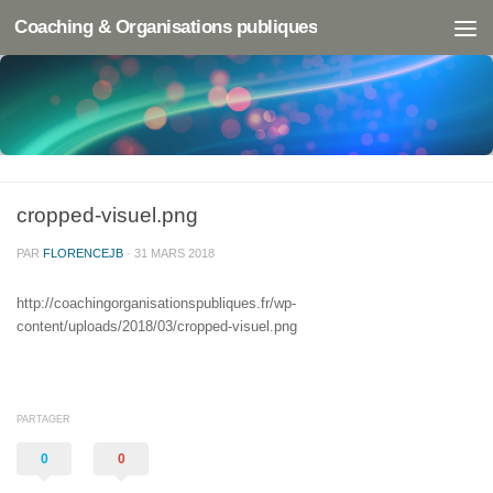
Coaching & Organisations publiques
cropped-visuel.png
PAR
FLORENCEJB
·
31 MARS 2018
http://coachingorganisationspubliques.fr/wp-
content/uploads/2018/03/cropped-visuel.png
PARTAGER
0
0