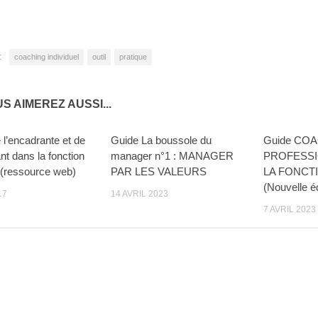
er
uvre
:
coaching individuel
outil
pratique
lle
re)
S AIMEREZ AUSSI...
 l’encadrante et de
Guide La boussole du
Guide CO
nt dans la fonction
manager n°1 : MANAGER
PROFESSI
 (ressource web)
PAR LES VALEURS
LA FONCT
(Nouvelle éd
17
14 AVRIL 2023
7 AVRIL 2023