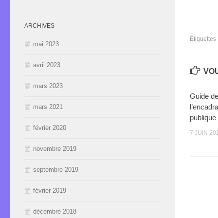
envoy
par
e-
mail
à
ARCHIVES
un
ami(o
Étiquettes 
dans
mai 2023
une
nouve
fenêt
avril 2023
VOU
mars 2023
Guide de
l’encadra
mars 2021
publique
février 2020
7 JUIN 20
novembre 2019
septembre 2019
février 2019
décembre 2018