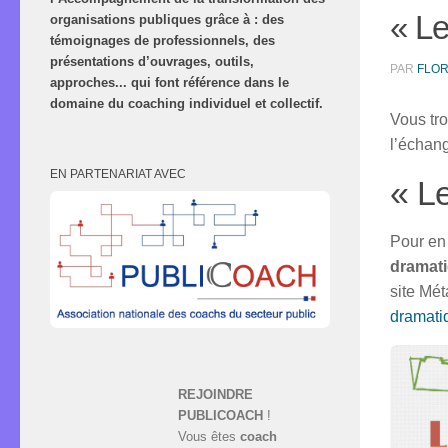
« Le
organisations publiques grâce à : des
témoignages de professionnels, des
présentations d’ouvrages, outils,
PAR
FLO
approches... qui font référence dans le
domaine du coaching individuel et collectif.
Vous tr
l’échan
EN PARTENARIAT AVEC
« Le
Pour en 
dramati
site Mét
dramati
REJOINDRE
PUBLICOACH
!
Vous êtes
coach